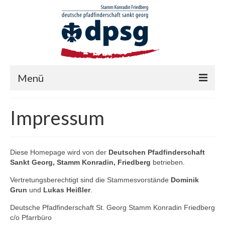
Menü
BEITRÄGE
Impressum
AKTIONEN
Altpapieraktion
Diese Homepage wird von der
Deutschen Pfadfinderschaft
Sankt Georg, Stamm Konradin, Friedberg
betrieben.
Christbaumrückholaktion (CBRA)
Vertretungsberechtigt sind die Stammesvorstände
Dominik
STUFEN
Grun
und
Lukas Heißler
.
Deutsche Pfadfinderschaft St. Georg Stamm Konradin Friedberg
Wölflinge
c/o Pfarrbüro