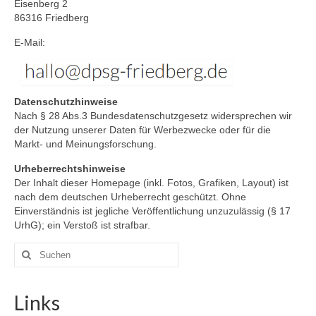
Eisenberg 2
Jupfis
86316 Friedberg
Pfadis
E-Mail:
Rover
Leitungsteam
Datenschutzhinweise
Nach § 28 Abs.3 Bundesdatenschutzgesetz widersprechen wir
ISK
der Nutzung unserer Daten für Werbezwecke oder für die
Markt- und Meinungsforschung.
DPSG
Urheberrechtshinweise
KONTAKT
Der Inhalt dieser Homepage (inkl. Fotos, Grafiken, Layout) ist
nach dem deutschen Urheberrecht geschützt. Ohne
IMPRESSUM
Einverständnis ist jegliche Veröffentlichung unzuzulässig (§ 17
UrhG); ein Verstoß ist strafbar.
Suchen
nach:
Links